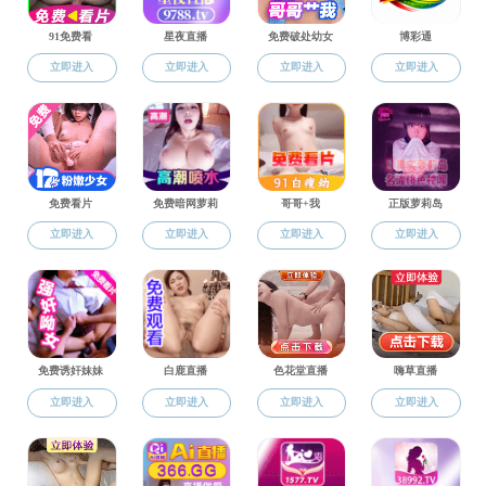
系
师资队伍
经济统计学
统
博士生导师团队
硕士生导师团队
>
系
经济统计学
统计学
应用统计学